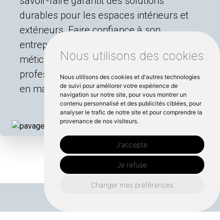
savoir-faire garantit des solutions
durables pour les espaces intérieurs et
extérieurs. Faire confiance à son
entreprise garantit une attention
Nous utilisons des cookies
méticuleuse aux détails et un service
professionnel qui répond à vos besoins
Nous utilisons des cookies et d'autres technologies
de suivi pour améliorer votre expérience de
en matière d'amélioration de l'habitat.
navigation sur notre site, pour vous montrer un
contenu personnalisé et des publicités ciblées, pour
analyser le trafic de notre site et pour comprendre la
provenance de nos visiteurs.
J'accepte
Je refuse
Changer mes préférences